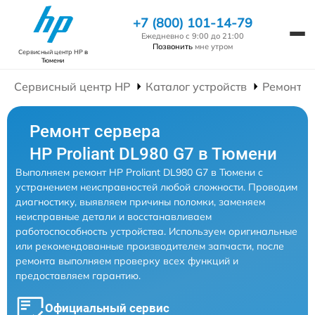
+7 (800) 101-14-79
Ежедневно с 9:00 до 21:00
Позвонить
мне утром
Сервисный центр HP
в
Тюмени
Сервисный центр HP
Каталог устройств
Ремонт С
Ремонт сервера
HP Proliant DL980 G7 в Тюмени
Выполняем ремонт HP Proliant DL980 G7 в Тюмени с
устранением неисправностей любой сложности. Проводим
диагностику, выявляем причины поломки, заменяем
неисправные детали и восстанавливаем
работоспособность устройства. Используем оригинальные
или рекомендованные производителем запчасти, после
ремонта выполняем проверку всех функций и
предоставляем гарантию.
Официальный сервис