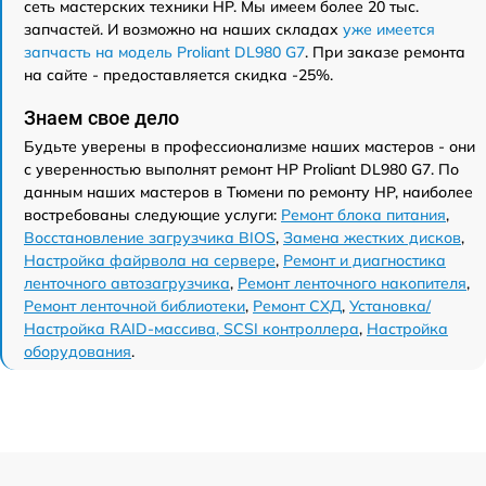
сеть мастерских техники HP. Мы имеем более 20 тыс.
запчастей. И возможно на наших складах
уже имеется
запчасть на модель Proliant DL980 G7
. При заказе ремонта
на сайте - предоставляется скидка -25%.
Знаем свое дело
Будьте уверены в профессионализме наших мастеров - они
с уверенностью выполнят ремонт HP Proliant DL980 G7. По
данным наших мастеров в Тюмени по ремонту HP, наиболее
востребованы следующие услуги:
Ремонт блока питания
,
Восстановление загрузчика BIOS
,
Замена жестких дисков
,
Настройка файрвола на сервере
,
Ремонт и диагностика
ленточного автозагрузчика
,
Ремонт ленточного накопителя
,
Ремонт ленточной библиотеки
,
Ремонт СХД
,
Установка/
Настройка RAID-массива, SCSI контроллера
,
Настройка
оборудования
.