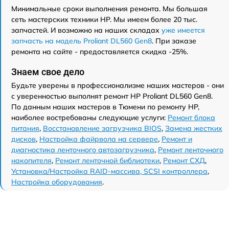
Минимальные сроки выполнения ремонта. Мы большая
сеть мастерских техники HP. Мы имеем более 20 тыс.
запчастей. И возможно на наших складах
уже имеется
запчасть на модель Proliant DL560 Gen8
. При заказе
ремонта на сайте - предоставляется скидка -25%.
Знаем свое дело
Будьте уверены в профессионализме наших мастеров - они
с уверенностью выполнят ремонт HP Proliant DL560 Gen8.
По данным наших мастеров в Тюмени по ремонту HP,
наиболее востребованы следующие услуги:
Ремонт блока
питания
,
Восстановление загрузчика BIOS
,
Замена жестких
дисков
,
Настройка файрвола на сервере
,
Ремонт и
диагностика ленточного автозагрузчика
,
Ремонт ленточного
накопителя
,
Ремонт ленточной библиотеки
,
Ремонт СХД
,
Установка/Настройка RAID-массива, SCSI контроллера
,
Настройка оборудования
.