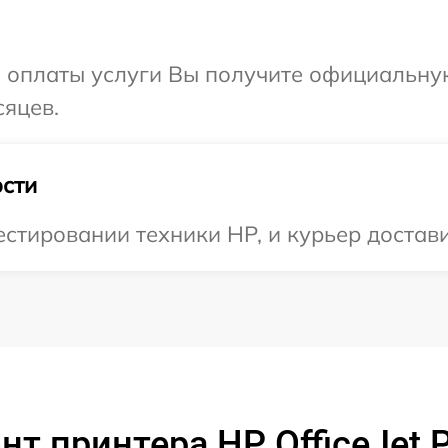
и оплаты услуги Вы получите официальну
сяцев.
сти
тировании техники HP, и курьер доставит
т принтера HP OfficeJet 