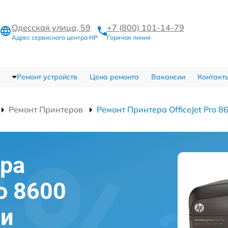
Одесская улица, 59
+7 (800) 101-14-79
Адрес сервисного центра HP
Горячая линия
Ремонт устройств
Цена ремонта
Вакансии
Контакт
Ремонт Принтеров
Ремонт Принтера OfficeJet Pro 8
ра
ro 8600
ни