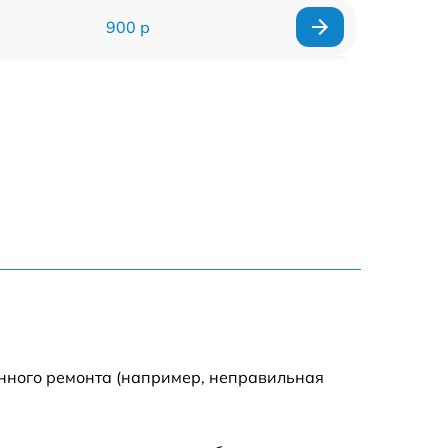
900 р
1700 р
1200 р
2200 р
2500 р
1500 р
800 р
енного ремонта (например, неправильная
1800 р