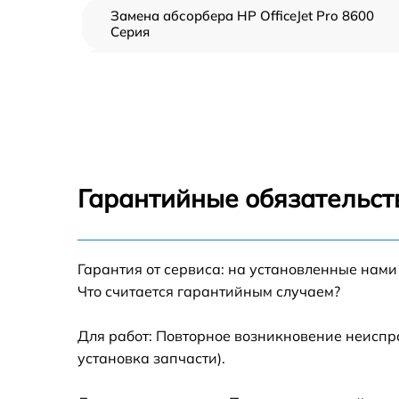
Замена абсорбера HP OfficeJet Pro 8600
Серия
Ремонт автоподатчика HP OfficeJet Pro 860
Серия
Замена тормозной площадки HP OfficeJet
Pro 8600 Серия
Замена термопленки HP OfficeJet Pro 8600
Серия
Гарантийные обязательст
Замена печки HP OfficeJet Pro 8600 Серия
Замена печатной головки HP OfficeJet Pro
Гарантия от сервиса: на установленные нами
8600 Серия
Что считается гарантийным случаем?
Замена каретки HP OfficeJet Pro 8600 Серия
Для работ: Повторное возникновение неиспр
установка запчасти).
Замена Wi-Fi HP OfficeJet Pro 8600 Серия