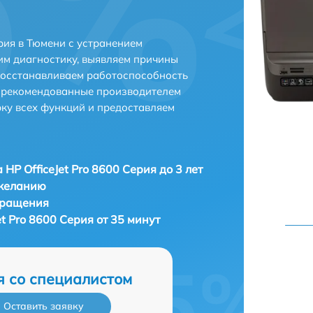
ерия в Тюмени с устранением
м диагностику, выявляем причины
восстанавливаем работоспособность
и рекомендованные производителем
рку всех функций и предоставляем
 HP OfficeJet Pro 8600 Серия до 3 лет
 желанию
бращения
et Pro 8600 Серия от 35 минут
я со специалистом
Оставить заявку