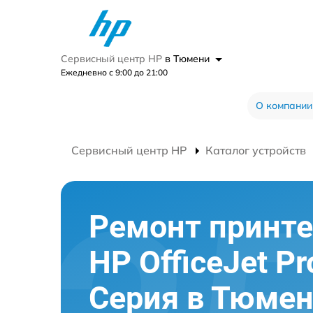
Сервисный центр HP
в Тюмени
Ежедневно с 9:00 до 21:00
О компании
Сервисный центр HP
Каталог устройств
Ремонт принте
HP OfficeJet P
Серия в Тюме