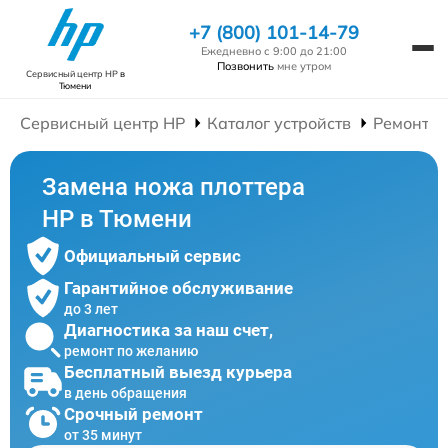
+7 (800) 101-14-79
Ежедневно с 9:00 до 21:00
Позвонить
мне утром
Сервисный центр HP
в
Тюмени
Сервисный центр HP
Каталог устройств
Ремонт П
Замена ножа плоттера
HP в Тюмени
Официальный сервис
Гарантийное обслуживание
до 3 лет
Диагностика за наш счет,
ремонт по желанию
Бесплатный выезд курьера
в день обращения
Срочный ремонт
от 35 минут