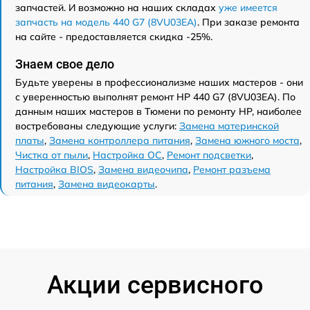
запчастей. И возможно на наших складах
уже имеется
запчасть на модель 440 G7 (8VU03EA)
. При заказе ремонта
на сайте - предоставляется скидка -25%.
Знаем свое дело
Будьте уверены в профессионализме наших мастеров - они
с уверенностью выполнят ремонт HP 440 G7 (8VU03EA). По
данным наших мастеров в Тюмени по ремонту HP, наиболее
востребованы следующие услуги:
Замена материнской
платы
,
Замена контроллера питания
,
Замена южного моста
,
Чистка от пыли
,
Настройка ОС
,
Ремонт подсветки
,
Настройка BIOS
,
Замена видеочипа
,
Ремонт разъема
питания
,
Замена видеокарты
.
Акции сервисного