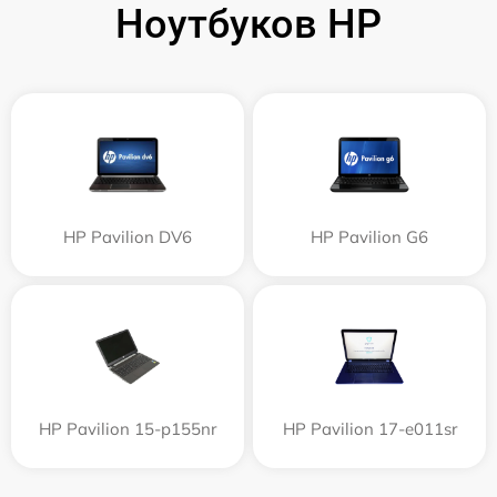
Ноутбуков HP
HP Pavilion DV6
HP Pavilion G6
HP Pavilion 15-p155nr
HP Pavilion 17-e011sr