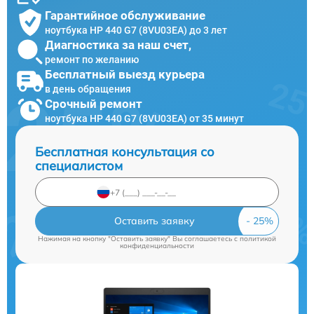
Гарантийное обслуживание
ноутбука HP 440 G7 (8VU03EA) до 3 лет
Диагностика за наш счет,
ремонт по желанию
Бесплатный выезд курьера
в день обращения
Срочный ремонт
ноутбука HP 440 G7 (8VU03EA) от 35 минут
Бесплатная консультация со
специалистом
Оставить заявку
Нажимая на кнопку "Оставить заявку" Вы соглашаетесь c
политикой
конфиденциальности