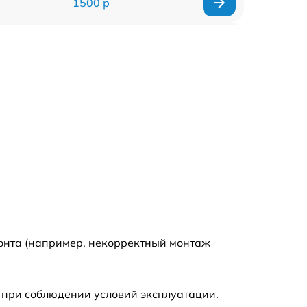
1500 р
960 р
1290 р
1645 р
940 р
1095 р
390 р
монта (например, некорректный монтаж
2750 р
 при соблюдении условий эксплуатации.