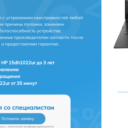
и с устранением неисправностей любой
ем причины поломки, заменяем
ботоспособность устройства.
анные производителем запчасти, после
 и предоставляем гарантию.
 HP 15dh1022ur до 3 лет
 желанию
бращения
22ur от 35 минут
я со специалистом
Оставить заявку
есь c
политикой конфиденциальности