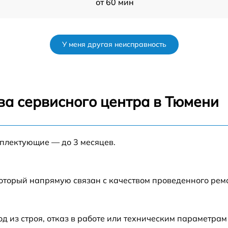
от 60 мин
r
от 50 мин
У меня другая неисправность
от 120 мин
r
от 70 мин
ва сервисного центра в Тюмени
от 80 мин
мплектующие — до 3 месяцев.
от 60 мин
от 60 мин
который напрямую связан с качеством проведенного ре
от 80 мин
из строя, отказ в работе или техническим параметрам