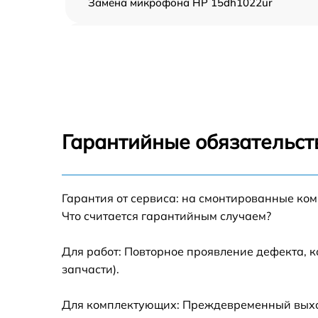
Замена микрофона HP 15dh1022ur
Замена оперативной памяти HP 15dh1022u
Замена процессора HP 15dh1022ur
Замена системы охлаждения HP 15dh1022u
Гарантийные обязательст
Замена экрана HP 15dh1022ur
Гарантия от сервиса: на смонтированные ко
Замена шлейфа матрицы HP 15dh1022ur
Что считается гарантийным случаем?
Замена разъёмов (HDMI, DVI, Дисплей
порта) HP 15dh1022ur
Для работ: Повторное проявление дефекта, 
запчасти).
Замена северного моста HP 15dh1022ur
Для комплектующих: Преждевременный выход 