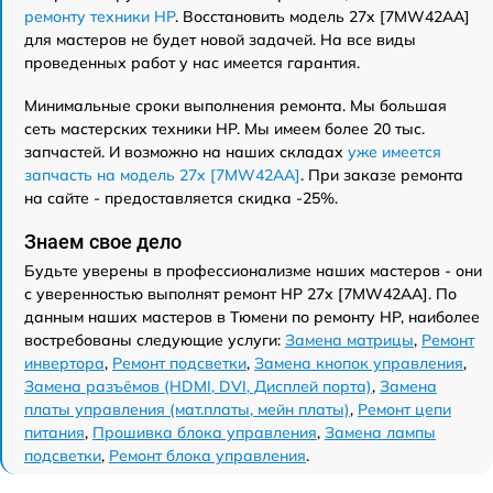
ремонту техники HP
. Восстановить модель 27x [7MW42AA]
для мастеров не будет новой задачей. На все виды
проведенных работ у нас имеется гарантия.
Минимальные сроки выполнения ремонта. Мы большая
сеть мастерских техники HP. Мы имеем более 20 тыс.
запчастей. И возможно на наших складах
уже имеется
запчасть на модель 27x [7MW42AA]
. При заказе ремонта
на сайте - предоставляется скидка -25%.
Знаем свое дело
Будьте уверены в профессионализме наших мастеров - они
с уверенностью выполнят ремонт HP 27x [7MW42AA]. По
данным наших мастеров в Тюмени по ремонту HP, наиболее
востребованы следующие услуги:
Замена матрицы
,
Ремонт
инвертора
,
Ремонт подсветки
,
Замена кнопок управления
,
Замена разъёмов (HDMI, DVI, Дисплей порта)
,
Замена
платы управления (мат.платы, мейн платы)
,
Ремонт цепи
питания
,
Прошивка блока управления
,
Замена лампы
подсветки
,
Ремонт блока управления
.