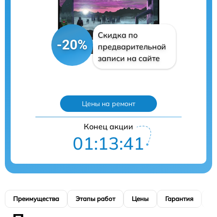
Скидка по
-20%
предварительной
записи на сайте
Цены на ремонт
Конец акции
01:13:40
Преимущества
Этапы работ
Цены
Гарантия
М