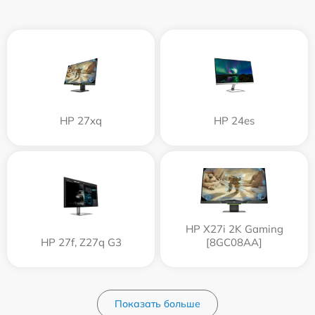
HP 27xq
HP 24es
HP X27i 2K Gaming
HP 27f, Z27q G3
[8GC08AA]
Показать больше