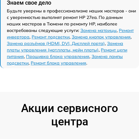
Знаем свое дело
Будьте уверены в профессионализме наших мастеров - они
с уверенностью выполнят ремонт HP 27ea. По данным
наших мастеров в Тюмени по ремонту HP, наиболее
востребованы следующие услуги:
Замена матрицы
,
Ремонт
инвертора
,
Ремонт подсветки
,
Замена кнопок управления
,
Замена разъёмов (HDMI, DVI, Дисплей порта)
,
Замена
платы управления (мат.платы, мейн платы)
,
Ремонт цепи
питания
,
Прошивка блока управления
,
Замена лампы
подсветки
,
Ремонт блока управления
.
Акции сервисного
центра